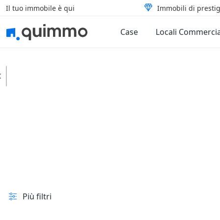
Il tuo immobile è qui
Immobili di prestig
Case
Locali Commercia
Vodo Cadore
Capannoni
Locali deposito
In vendita e all'asta
Prezzo
Superficie
Più filtri