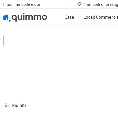
Il tuo immobile è qui
Immobili di prestig
Case
Locali Commercia
Boffalora Sopra Ticino
Case
Appartamenti
In vendita e all'asta
Prezzo
Superficie
Più filtri