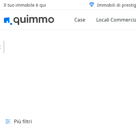
Il tuo immobile è qui
Immobili di prestig
Case
Locali Commercia
Casamicciola Terme
Case
Tipologia
In vendita e all'asta
Prezzo
Superficie
Più filtri