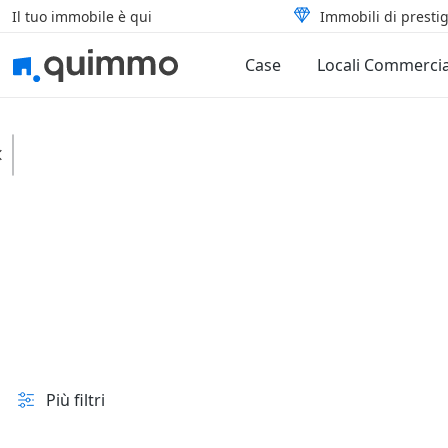
Il tuo immobile è qui
Immobili di prestig
Case
Locali Commercia
Ulassai
Case
Pertinenze
In vendita e all'asta
Prezzo
Superficie
Più filtri