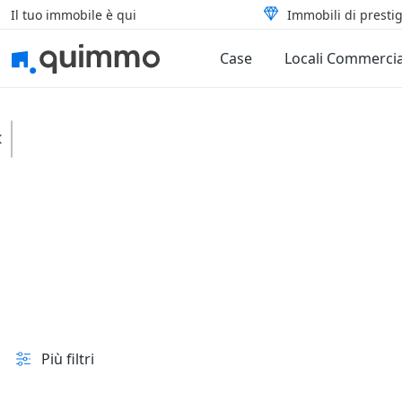
Il tuo immobile è qui
Immobili di prestig
Case
Locali Commercia
Cessapalombo
Case
Rustici e casali
In vendita e all'asta
Prezzo
Superficie
Più filtri