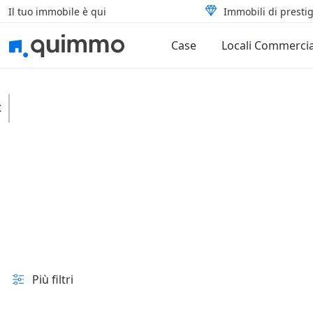
Il tuo immobile è qui
Immobili di prestig
Case
Locali Commercia
Avola
Locali commerciali
Tipologia
In vendita e all'asta
Prezzo
Superficie
Più filtri