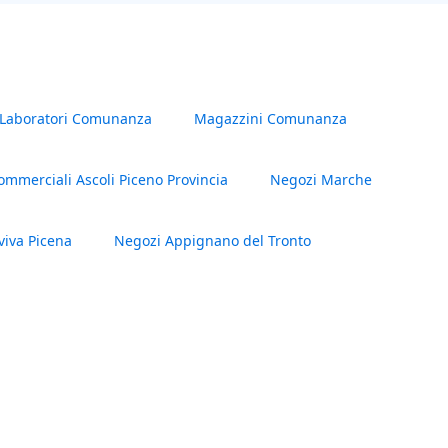
sul nostro sito Industrial Discount.
Per maggiori dettagli consultare i documenti allegati.
Superfici commerciali
Loc commerciali piano terra 275,6 mq
Laboratori Comunanza
Magazzini Comunanza
Loc ripostiglio piano seminterrato 66,8 mq
commerciali Ascoli Piceno Provincia
Negozi Marche
iva Picena
Negozi Appignano del Tronto