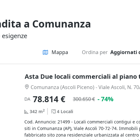
vendita a Comunanza
e esigenze
Mappa
Ordina per
Aggiornati 
Asta Due locali commerciali al piano 
Comunanza (Ascoli Piceno) - Viale Ascoli, N. 7
78.814 €
- 74%
300.650 €
DA
2
342
m
4
Locali
Cod. Annuncio: 21499 - Locali commerciali contigui e c
siti in Comunanza (AP), Viale Ascoli 70-72-74. Immobili 
fabbricato sito zona residenziale urbanizzata al centr