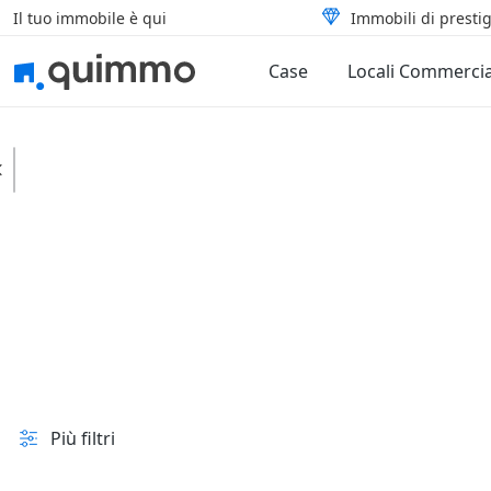
Il tuo immobile è qui
Immobili di prestig
Case
Locali Commercia
Comunanza
Locali commerciali
Negozi
In vendita e all'asta
Prezzo
Superficie
Più filtri