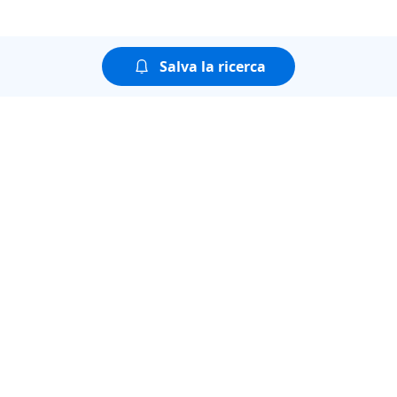
Salva la ricerca
Puoi guardare tutte le
puntate della seconda