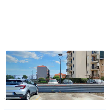
Asta Posto auto scoperto - Sub 3
Quiliano (Savona) - Via Armando Diaz
4.127 €
DA
2
12
m
1
Locale
Visita
Messaggio
Chiama