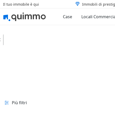
Il tuo immobile è qui
Immobili di prestig
Case
Locali Commercia
Lazio
Sanitario assistenziali
Tipologia
In vendita e all'asta
Prezzo
Superficie
Più filtri