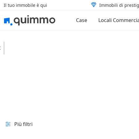
Il tuo immobile è qui
Immobili di prestig
Case
Locali Commercia
Stazzema
Strutture ricettive
Alberghi
In vendita e all'asta
Prezzo
Superficie
Più filtri