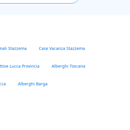
rmali Stazzema
Case Vacanza Stazzema
ettive Lucca Provincia
Alberghi Toscana
cca
Alberghi Barga