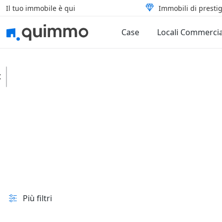
Il tuo immobile è qui
Immobili di prestig
Case
Locali Commercia
Montefranco
Uffici
Grandi dimensioni
In vendita e all'asta
Prezzo
Superficie
Più filtri