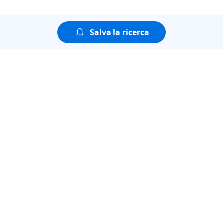
Salva la ricerca
Puoi guardare tutte le
puntate della seconda