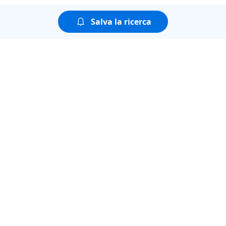
Salva la ricerca
Puoi guardare tutte le
puntate della seconda
stagione di