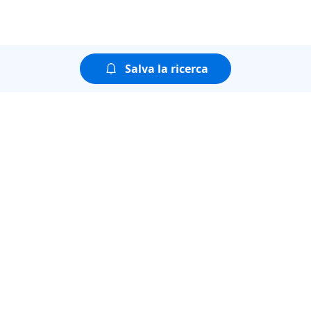
Salva la ricerca
Puoi guardare tutte le
puntate della seconda