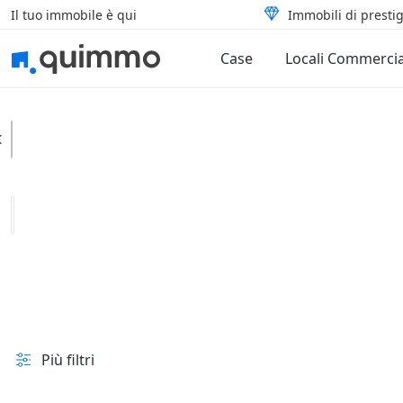
Il tuo immobile è qui
Immobili di prestig
Case
Locali Commercia
Montecorvino Rovella
Categoria
Tipologia
In vendita e all'asta
Prezzo
Superficie
Più filtri