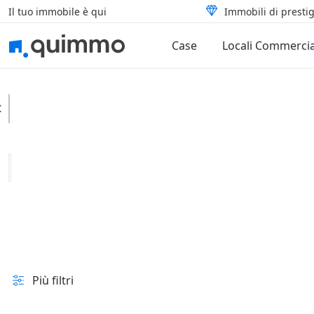
Il tuo immobile è qui
Immobili di prestig
Case
Locali Commercia
Sizzano
Categoria
Tipologia
In vendita e all'asta
Prezzo
Superficie
Più filtri