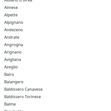
Albiano d'Ivrea
Almese
Alpette
Alpignano
Andezeno
Andrate
Angrogna
Arignano
Avigliana
Azeglio
Bairo
Balangero
Baldissero Canavese
Baldissero Torinese
Balme