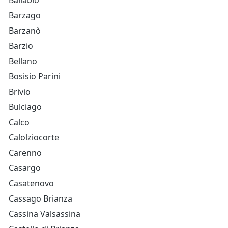
Ballabio
Barzago
Barzanò
Barzio
Bellano
Bosisio Parini
Brivio
Bulciago
Calco
Calolziocorte
Carenno
Casargo
Casatenovo
Cassago Brianza
Cassina Valsassina