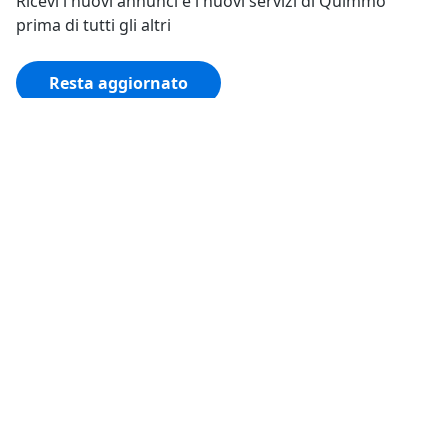
Ricevi i nuovi annunci e i nuovi servizi di Quimmo
prima di tutti gli altri
Resta aggiornato
Tutto su Quimmo
Il tuo Quimmo
Trasparenza
Social