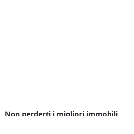
Non perderti i migliori immobili
vicino a te!
Ricevi i nuovi annunci e i nuovi servizi di Quimmo