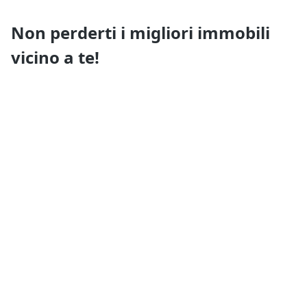
Non perderti i migliori immobili
vicino a te!
Ricevi i nuovi annunci e i nuovi servizi di Quimmo
prima di tutti gli altri
Resta aggiornato
Tutto su Quimmo
Il tuo Quimmo
Trasparenza