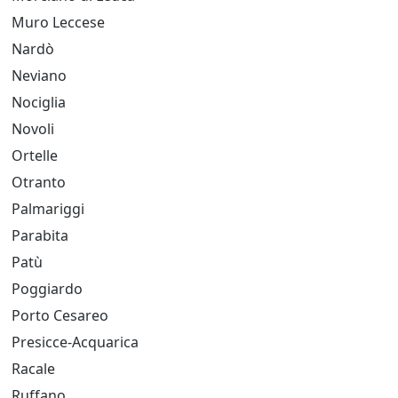
Muro Leccese
Nardò
Neviano
Nociglia
Novoli
Ortelle
Otranto
Palmariggi
Parabita
Patù
Poggiardo
Porto Cesareo
Presicce-Acquarica
Racale
Ruffano