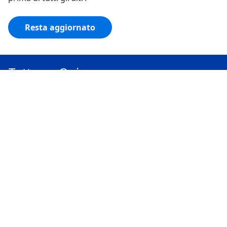
Resta aggiornato
Tutto su Quimmo
Il tuo Quimmo
Trasparenza
Social
Scarica l'app Quimmo