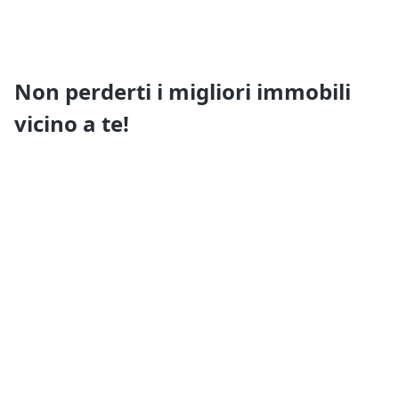
Non perderti i migliori immobili
vicino a te!
Ricevi i nuovi annunci e i nuovi servizi di Quimmo
prima di tutti gli altri
Resta aggiornato
Tutto su Quimmo
Il tuo Quimmo