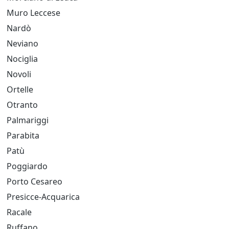
Muro Leccese
Nardò
Neviano
Nociglia
Novoli
Ortelle
Otranto
Palmariggi
Parabita
Patù
Poggiardo
Porto Cesareo
Presicce-Acquarica
Racale
Ruffano