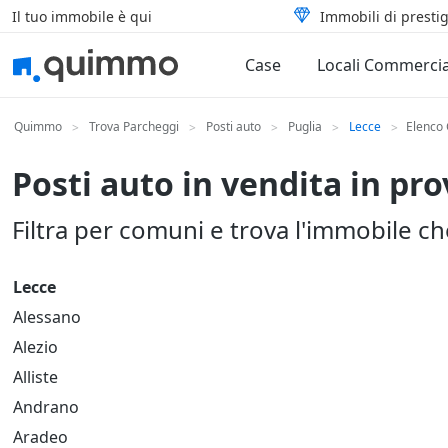
Il tuo immobile è qui
Immobili di prestig
Case
Locali Commercia
Quimmo
Trova Parcheggi
Posti auto
Puglia
Lecce
Elenco
>
>
>
>
>
Posti auto in vendita in pro
Filtra per comuni e trova l'immobile c
Lecce
Alessano
Alezio
Alliste
Andrano
Aradeo