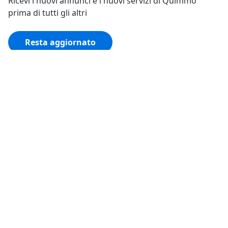
Ricevi i nuovi annunci e i nuovi servizi di Quimmo
prima di tutti gli altri
Resta aggiornato
Tutto su Quimmo
Il tuo Quimmo
Trasparenza
Social