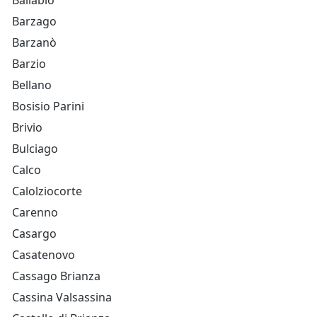
Ballabio
Barzago
Barzanò
Barzio
Bellano
Bosisio Parini
Brivio
Bulciago
Calco
Calolziocorte
Carenno
Casargo
Casatenovo
Cassago Brianza
Cassina Valsassina