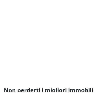
Non perderti i migliori immobili
vicino a te!
Ricevi i nuovi annunci e i nuovi servizi di Quimmo