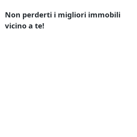
Non perderti i migliori immobili
vicino a te!
Ricevi i nuovi annunci e i nuovi servizi di Quimmo
prima di tutti gli altri
Resta aggiornato
Tutto su Quimmo
Il tuo Quimmo
Trasparenza