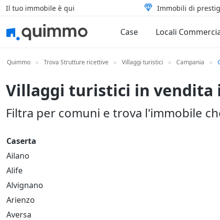
Il tuo immobile è qui
Immobili di prestig
Case
Locali Commercia
Quimmo
Trova Strutture ricettive
Villaggi turistici
Campania
>
>
>
>
Villaggi turistici in vendita
Filtra per comuni e trova l'immobile c
Caserta
Ailano
Alife
Alvignano
Arienzo
Aversa