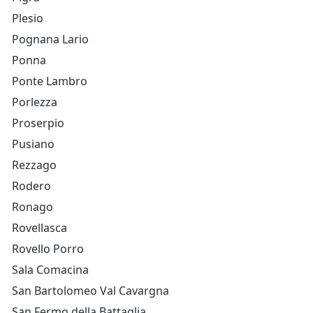
Plesio
Pognana Lario
Ponna
Ponte Lambro
Porlezza
Proserpio
Pusiano
Rezzago
Rodero
Ronago
Rovellasca
Rovello Porro
Sala Comacina
San Bartolomeo Val Cavargna
San Fermo della Battaglia