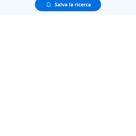
Salva la ricerca
Puoi guardare tutte le
puntate della seconda
stagione di
AGGIUDICATO