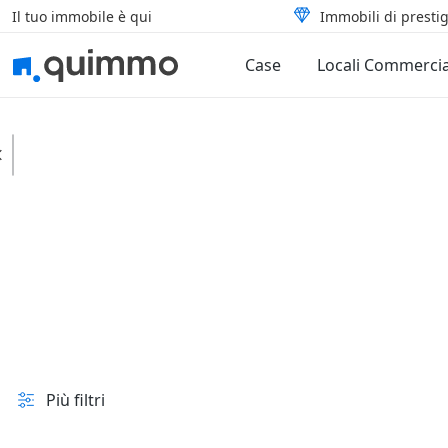
Il tuo immobile è qui
Immobili di prestig
Case
Locali Commercia
Serra d'Aiello
Case
Appartamenti
In vendita e all'asta
Prezzo
Superficie
Più filtri