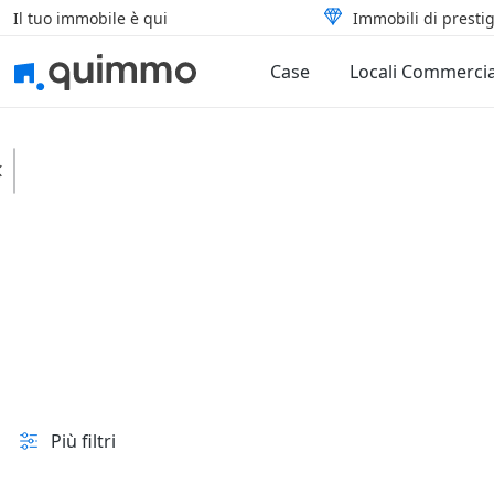
Il tuo immobile è qui
Immobili di prestig
Case
Locali Commercia
Cansano
Case
Tipologia
In vendita e all'asta
Prezzo
Superficie
Più filtri