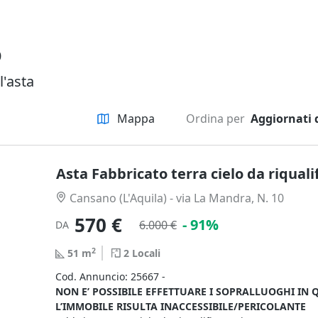
o
l'asta
Mappa
Ordina per
Aggiornati 
Asta Fabbricato terra cielo da riquali
Cansano (L'Aquila) - via La Mandra, N. 10
570 €
- 91%
6.000 €
DA
2
51
m
2
Locali
Cod. Annuncio: 25667 -
NON E’ POSSIBILE EFFETTUARE I SOPRALLUOGHI IN
L’IMMOBILE RISULTA INACCESSIBILE/PERICOLANTE