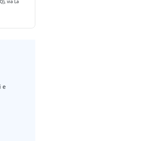
Q), via La
le, è composto
ndizioni
al piano primo
gata.
i e