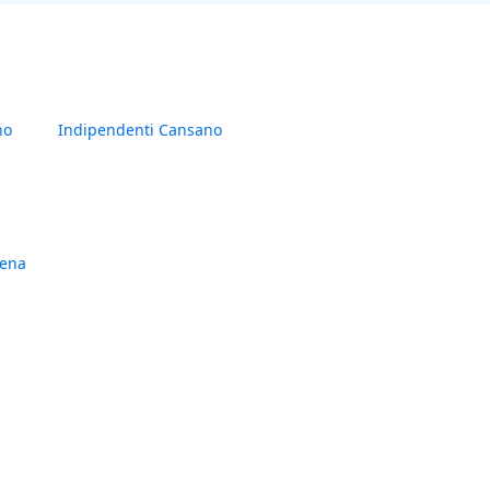
no
Indipendenti Cansano
dena