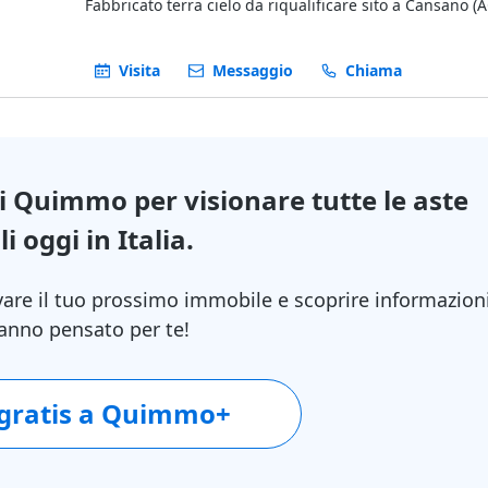
Fabbricato terra cielo da riqualificare sito a Cansano (A
Mandra n.10.
Il bene, precedentemente utilizzato come stalla e fieni
Visita
Messaggio
Chiama
da un fabbricato terra cielo in muratura, in pessime co
statiche.
Il fabbricato è adibito a stalla piano terra ed a fienile 
e necessita importanti lavori di ristrutturazione.
Per maggiori informazioni vedasi documentazione alle
Immobile descritto in Perizia allegata come “Lotto 7”.
di Quimmo per visionare tutte le aste
i oggi in Italia.
vare il tuo prossimo immobile e scoprire informazion
 hanno pensato per te!
 gratis a Quimmo+
- 91%