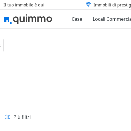
Il tuo immobile è qui
Immobili di prestig
Case
Locali Commercia
Fiesole
Case
Indipendenti
In vendita e all'asta
Prezzo
Superficie
Più filtri