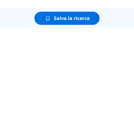
Salva la ricerca
Puoi guardare tutte le
puntate della seconda
stagione di