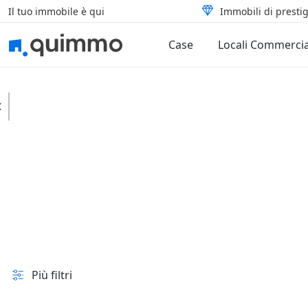
Il tuo immobile è qui
Immobili di prestig
Case
Locali Commercia
Mombaroccio
Case
Indipendenti
In vendita e all'asta
Prezzo
Superficie
Più filtri