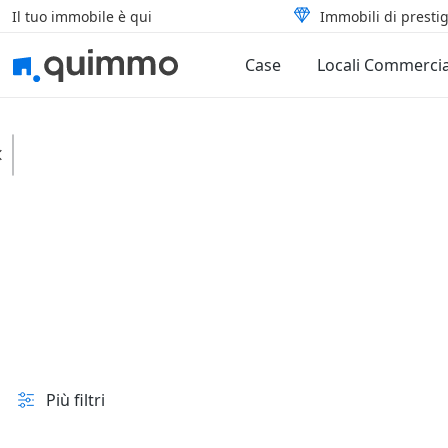
Il tuo immobile è qui
Immobili di prestig
Case
Locali Commercia
Magliano di Tenna
Case
Tipologia
In vendita e all'asta
Prezzo
Superficie
Più filtri