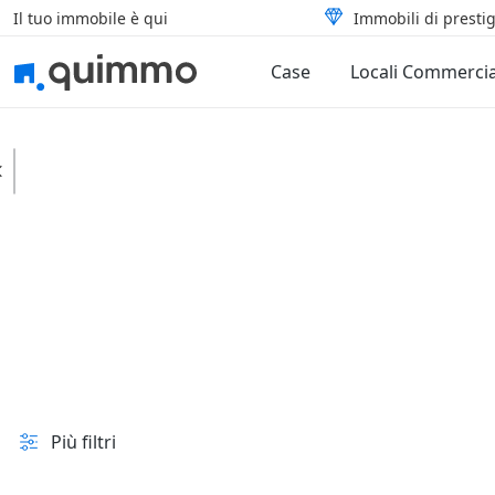
Il tuo immobile è qui
Immobili di prestig
Case
Locali Commercia
Porto Sant'Elpidio
Case
Tipologia
In vendita e all'asta
Prezzo
Superficie
Più filtri