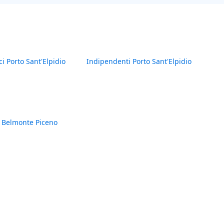
Magazzino con lastrico (CF): Foglio 4 – Particella 703 –
– C/2
ci Porto Sant'Elpidio
Indipendenti Porto Sant'Elpidio
 Belmonte Piceno