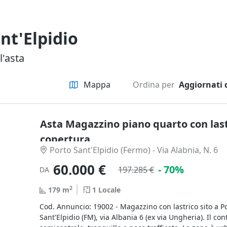
nt'Elpidio
l'asta
Mappa
Ordina per
Aggiornati 
Asta Magazzino piano quarto con last
copertura
Porto Sant'Elpidio (Fermo) - Via Alabnia, N. 6
60.000 €
- 70%
197.285 €
DA
2
179
m
1
Locale
Cod. Annuncio: 19002 - Magazzino con lastrico sito a P
Sant'Elpidio (FM), via Albania 6 (ex via Ungheria). Il con