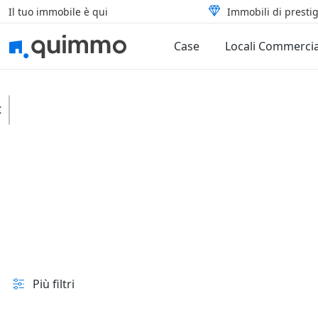
Il tuo immobile è qui
Immobili di prestig
Case
Locali Commercia
Mercatello sul Metauro
Case
Residenze d'epoca
In vendita e all'asta
Prezzo
Superficie
Più filtri