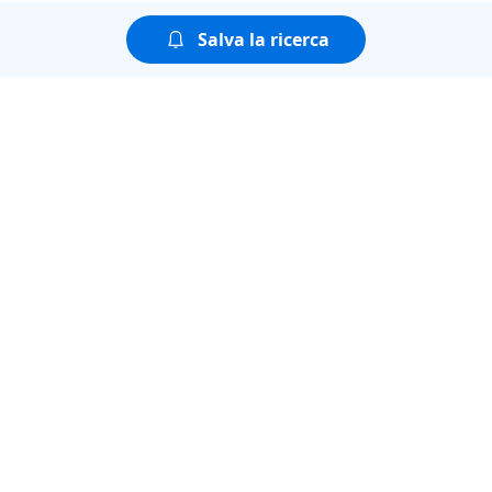
Salva la ricerca
Puoi guardare tutte le
puntate della seconda
stagione di
AGGIUDICATO