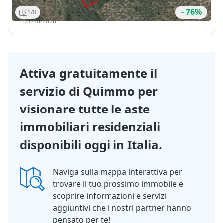
TERMINE
Visita
Messaggio
- 76%
1/8
OFFERTE:
Chiama
27/10/2026
Attiva gratuitamente il
servizio di Quimmo per
visionare tutte le aste
immobiliari residenziali
disponibili oggi in Italia.
Naviga sulla mappa interattiva per
trovare il tuo prossimo immobile e
scoprire informazioni e servizi
aggiuntivi che i nostri partner hanno
pensato per te!