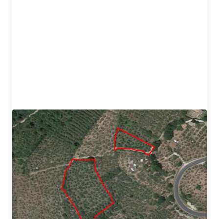
Asta Terreno con fabbricato da
ripristinare
Campello sul Clitunno (Perugia) - Via delle Torrette
TERMINE OFFERTE:
27/10/2026
32.805 €
DA
2
4935
m
1
Locale