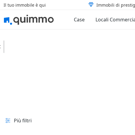
Il tuo immobile è qui
Immobili di prestig
Case
Locali Commercia
Calalzo di Cadore
Terreni
Edificabili
In vendita e all'asta
Prezzo
Superficie
Più filtri