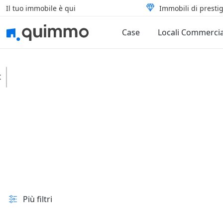
Il tuo immobile è qui
Immobili di prestig
Case
Locali Commercia
Osnago
Terreni
Edificabili
In vendita e all'asta
Prezzo
Superficie
Più filtri