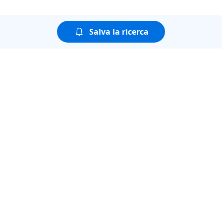
Salva la ricerca
Puoi guardare tutte le
puntate della seconda
stagione di