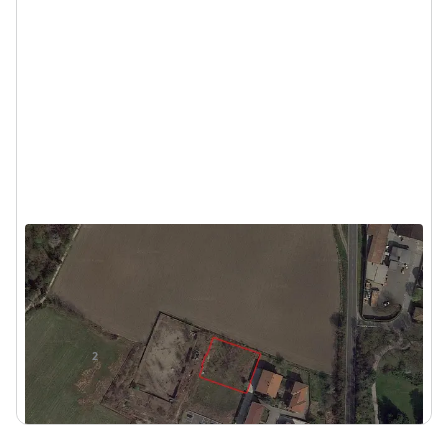
Asta Terreno edificabile di 1289 mq
San Giorgio Piacentino (Piacenza) - Via Vignola
12.013 €
DA
2
870
m
1
Locale
Visita
Messaggio
Chiama