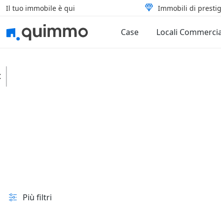
Il tuo immobile è qui
Immobili di prestig
Case
Locali Commercia
Civitella di Romagna
Uffici
Studi privati
In vendita e all'asta
Prezzo
Superficie
Più filtri