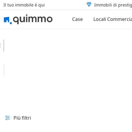
Il tuo immobile è qui
Immobili di prestig
Case
Locali Commercia
Gessate
Categoria
Tipologia
In vendita e all'asta
Prezzo
Superficie
Più filtri