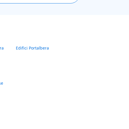
ra
Edifici Portalbera
se