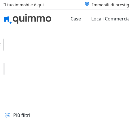
Il tuo immobile è qui
Immobili di prestig
Case
Locali Commercia
Portalbera
Categoria
Tipologia
In vendita e all'asta
Prezzo
Superficie
Più filtri