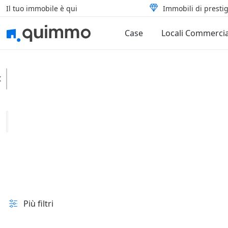
Il tuo immobile è qui
Immobili di prestig
Case
Locali Commercia
Vittoria
Categoria
Tipologia
In vendita e all'asta
Prezzo
Superficie
Più filtri