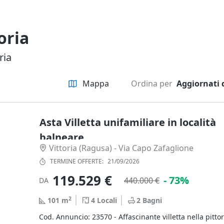
oria
ria
Mappa
Ordina per
Aggiornati 
Asta Villetta unifamiliare in località
balneare
Vittoria (Ragusa) - Via Capo Zafaglione
TERMINE OFFERTE:
21/09/2026
119.529 €
- 73%
440.000 €
DA
2
101
m
4
Locali
2
Bagni
Cod. Annuncio: 23570 - Affascinante villetta nella pittor