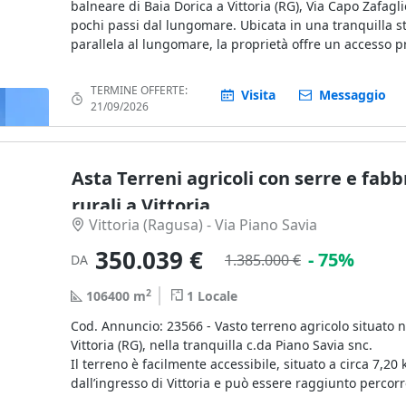
balneare di Baia Dorica a Vittoria (RG), Via Capo Zafagl
pochi passi dal lungomare. Ubicata in una tranquilla s
parallela al lungomare, la proprietà offre un accesso pr
spiaggia e alle attrazioni locali.
TERMINE OFFERTE:
Visita
Messaggio
La villetta, costruita su un lotto di 2019 mq, vanta una 
21/09/2026
coperta di 101 mq, con una veranda coperta di 33 mq. 
principale della casa è collegato tramite vialetti in piet
dipendenze accessorie di varie dimensioni, creando s
Asta Terreni agricoli con serre e fabb
e servizi nella parte posteriore e laterale del giardino.
rurali a Vittoria
All’interno, la villetta offre un ampio soggiorno con cuc
Vittoria (Ragusa) - Via Piano Savia
annesso, un corridoio disimpegno, due bagni, e tre ca
350.039 €
di varie dimensioni. La struttura portante è in cement
- 75%
1.385.000 €
DA
muratura, con pavimenti in piastrelle di ceramica di o
manifattura e tramezzature interne in laterizi forati. L
2
106400
m
1
Locale
sono realizzate con struttura in legno e manto di tegole
Cod. Annuncio: 23566 - Vasto terreno agricolo situato 
coppo siciliano.
Vittoria (RG), nella tranquilla c.da Piano Savia snc.
Il terreno è facilmente accessibile, situato a circa 7,20
- 73%
La proprietà include anche una quota indivisa di un 
dall’ingresso di Vittoria e può essere raggiunto percorr
di terra di 74 mq, dove è ubicato un pozzo vasca per
17 “Vittoria - Scoglitti” in direzione Scoglitti.
l’approvvigionamento idrico non potabile. Questo app