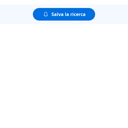
Salva la ricerca
Puoi guardare tutte le
puntate della seconda
stagione di